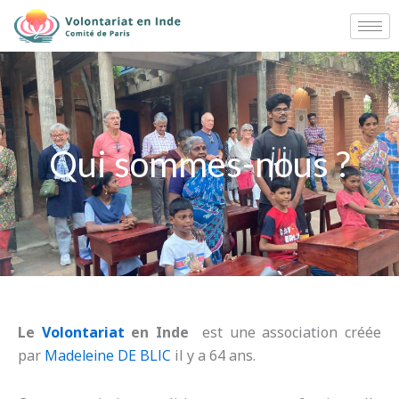
Aller
au
contenu
Qui sommes-nous ?
Le
Volontariat
en Inde
est une association créée
par
Madeleine DE BLIC
il y a 64 ans.