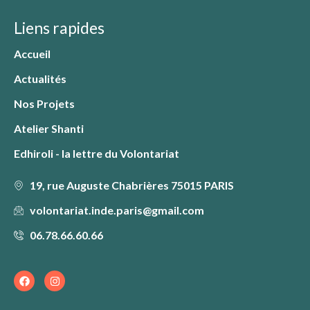
Liens rapides
Accueil
Actualités
Nos Projets
Atelier Shanti
Edhiroli - la lettre du Volontariat
19, rue Auguste Chabrières 75015 PARIS
volontariat.inde.paris@gmail.com
06.78.66.60.66
F
I
a
n
c
s
e
t