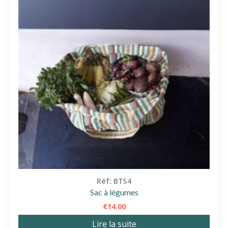
Réf: BT54
Sac à légumes
€
14.00
Lire la suite