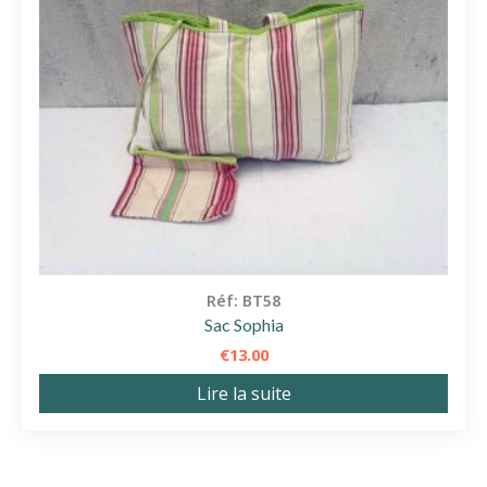
Réf: BT58
Sac Sophia
€
13.00
Lire la suite