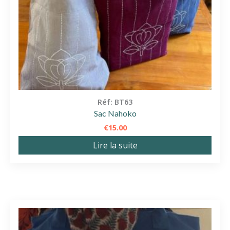
Réf: BT63
Sac Nahoko
€
15.00
Lire la suite