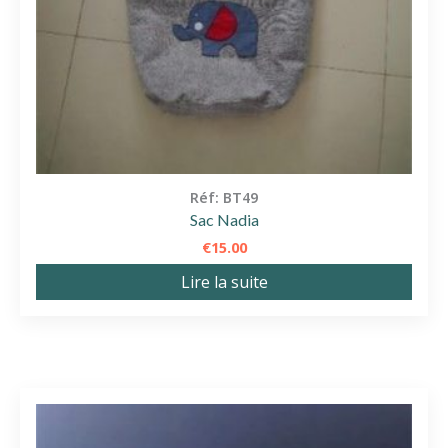
Réf: BT49
Sac Nadia
€
15.00
Lire la suite