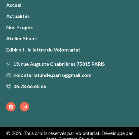
Accueil
Actualités
Nos Projets
Atelier Shanti
Edhiroli - la lettre du Volontariat
19, rue Auguste Chabrières 75015 PARIS
volontariat.inde.paris@gmail.com
06.78.66.60.66
F
I
a
n
c
s
e
t
b
a
o
g
o
r
© 2026 Tous droits réservés par Volontariat. Développé par
k
a