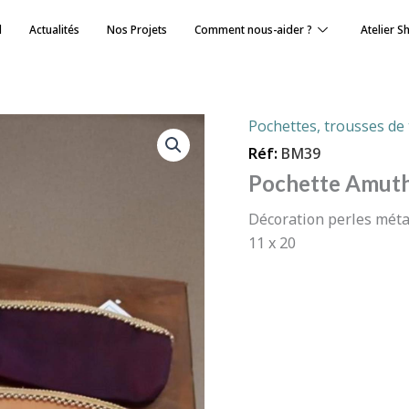
l
Actualités
Nos Projets
Comment nous-aider ?
Atelier S
Pochettes, trousses de 
Réf:
BM39
Pochette Amut
Décoration perles méta
11 x 20