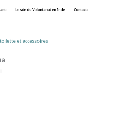
hanti
Le site du Volontariat en Inde
Contacts
toilette et accessoires
ha
l